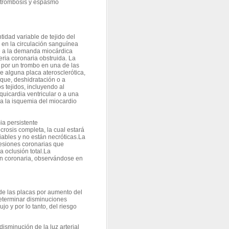
, trombosis y espasmo
tidad variable de tejido del
en la circulación sanguínea
te a la demanda miocárdica
ria coronaria obstruida. La
a por un trombo en una de las
de alguna placa aterosclerótica,
que, deshidratación o a
 tejidos, incluyendo al
quicardia ventricular o a una
 a la isquemia del miocardio
ia persistente
rosis completa, la cual estará
ables y no están necróticas.La
esiones coronarias que
a oclusión total.La
ón coronaria, observándose en
 de las placas por aumento del
eterminar disminuciones
jo y por lo tanto, del riesgo
isminución de la luz arterial