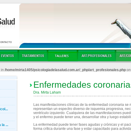
CONTACTO
 in
/home/mirta1405/psicologiadelasalud.com.ar/_php/art_profesionales.php
on 
Enfermedades coronaria
Dra. Mirta Laham
Las manifestaciones clínicas de la enfermedad coronaria se 
representan un espectro diverso de isquemia progresiva, necro
ol...
ventrículo izquierdo. Cualquiera de las manifestaciones pued
y el enfermo puede tener una, desarrollar otra y luego estabili
La enfermedad puede tener fases agudas y crónicas y el pac
a ...
forma crítica durante una fase y estar capacitado para activ