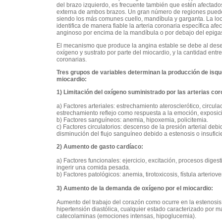
del brazo izquierdo, es frecuente también que estén afectados
externa de ambos brazos. Un gran número de regiones pueden
siendo los más comunes cuello, mandíbula y garganta. La loc
identifica de manera fiable la arteria coronaria específica afec
anginoso por encima de la mandíbula o por debajo del epigas
El mecanismo que produce la angina estable se debe al dese
oxígeno y sustrato por parte del miocardio, y la cantidad entre
coronarias.
Tres grupos de variables determinan la producción de isqu
miocardio:
1) Limitación del oxígeno suministrado por las arterias cor
a) Factores arteriales: estrechamiento aterosclerótico, circulac
estrechamiento reflejo como respuesta a la emoción, exposició
b) Factores sanguíneos: anemia, hipoxemia, policitemia.
c) Factores circulatorios: descenso de la presión arterial debi
disminución del flujo sanguíneo debido a estenosis o insuficie
2) Aumento de gasto cardíaco:
a) Factores funcionales: ejercicio, excitación, procesos dige
ingerir una comida pesada.
b) Factores patológicos: anemia, tirotoxicosis, fístula arteriov
3) Aumento de la demanda de oxígeno por el miocardio:
Aumento del trabajo del corazón como ocurre en la estenosis aó
hipertensión diastólica, cualquier estado caracterizado por 
catecolaminas (emociones intensas, hipoglucemia).