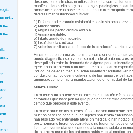
después, con o sin otras manifestaciones.La correlación entre
manifestaciones clínicas y los hallazgos patológicos, es tan
ogí...
pronosticar sobre la base de lo hallado.En la cardiopatía co
diversas manifestaciones clínicas:
o enf...
1) Enfermedad coronaria asintomática o sin síntomas previos
 e...
2) Muerte súbita.
3) Angina de pecho crónica estable.
 e...
4) Angina inestable.
5) Infarto agudo de miocardio.
6) Insuficiencia cardíaca
7) Arritmias cardíacas o defectos de la conducción aurículoven
i...
Enfermedad coronaria asintomática con o sin síntomas previ
as...
puede diagnosticarse a veces, sometiendo al enfermo a estr
desequilibrio entre la demanda de oxígeno por el miocardio y 
ejercitando al enfermo a un nivel que no se alcanza espontá
individuos de edad media pueden manifestar arritmias ventric
r...
conducción auriculoventriculares, o de las ramas de los hace
anginoso, como primera manifestación de enfermedad de las a
n...
Muerte súbita:
ade...
La muerte súbita puede ser la única manifestación clínica de
o...
coronarias que hace pensar que pudo haber existido enferme
tiempo que precede a este evento.
ria
La mayor parte de las muertes súbitas no son totalmente ine
sem...
muchos casos se sabe que los sujetos han tenido enfermedad 
han buscado recientemente atención médica, o han notado la
...
posteriormente fueron descartados o no fueron tomados en c
fibrilación ventricular que conduce a la muerte súbita a menu
mo e...
de la tercera parte de los enfermos había visto al médico, e