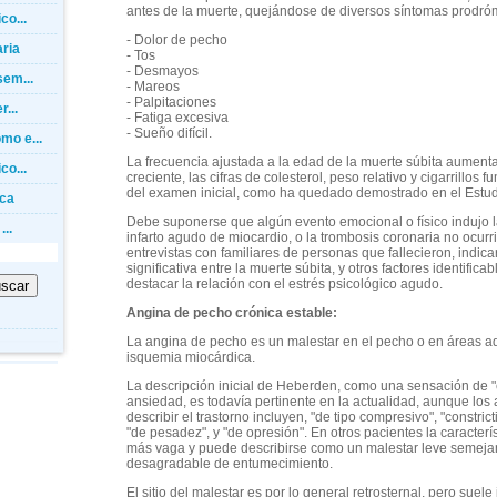
antes de la muerte, quejándose de diversos síntomas prodró
co...
- Dolor de pecho
ria
- Tos
- Desmayos
sem...
- Mareos
- Palpitaciones
...
- Fatiga excesiva
- Sueño difícil.
mo e...
La frecuencia ajustada a la edad de la muerte súbita aumenta 
co...
creciente, las cifras de colesterol, peso relativo y cigarrillo
del examen inicial, como ha quedado demostrado en el Estu
aca
Debe suponerse que algún evento emocional o físico indujo la 
...
infarto agudo de miocardio, o la trombosis coronaria no ocurr
entrevistas con familiares de personas que fallecieron, indic
significativa entre la muerte súbita, y otros factores identifica
destacar la relación con el estrés psicológico agudo.
Angina de pecho crónica estable:
La angina de pecho es un malestar en el pecho o en áreas a
isquemia miocárdica.
La descripción inicial de Heberden, como una sensación de "
ansiedad, es todavía pertinente en la actualidad, aunque los
describir el trastorno incluyen, "de tipo compresivo", "constrict
"de pesadez", y "de opresión". En otros pacientes la caracterí
más vaga y puede describirse como un malestar leve semejan
desagradable de entumecimiento.
El sitio del malestar es por lo general retrosternal, pero suele 