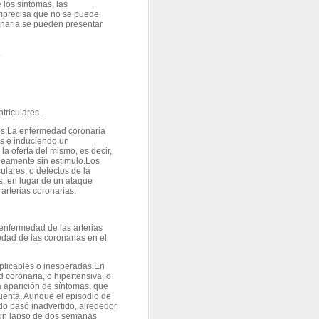
 los síntomas, las
 imprecisa que no se puede
ronaria se pueden presentar
.
triculares.
os:La enfermedad coronaria
és e induciendo un
la oferta del mismo, es decir,
neamente sin estímulo.Los
ulares, o defectos de la
s, en lugar de un ataque
rterias coronarias.
 enfermedad de las arterias
dad de las coronarias en el
xplicables o inesperadas.En
coronaria, o hipertensiva, o
 aparición de síntomas, que
uenta. Aunque el episodio de
do pasó inadvertido, alrededor
n un lapso de dos semanas