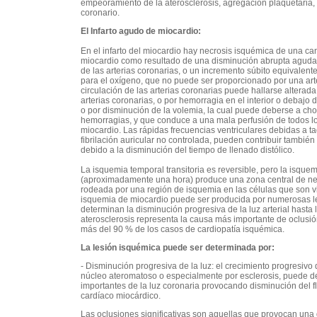
empeoramiento de la aterosclerosis, agregación plaquetaria
coronario.
El Infarto agudo de miocardio:
En el infarto del miocardio hay necrosis isquémica de una can
miocardio como resultado de una disminución abrupta aguda 
de las arterias coronarias, o un incremento súbito equivalen
para el oxígeno, que no puede ser proporcionado por una arte
circulación de las arterias coronarias puede hallarse alterad
arterias coronarias, o por hemorragia en el interior o debajo 
o por disminución de la volemia, la cual puede deberse a cho
hemorragias, y que conduce a una mala perfusión de todos los
miocardio. Las rápidas frecuencias ventriculares debidas a ta
fibrilación auricular no controlada, pueden contribuir también
debido a la disminución del tiempo de llenado distólico.
La isquemia temporal transitoria es reversible, pero la isquem
(aproximadamente una hora) produce una zona central de nec
rodeada por una región de isquemia en las células que son vi
isquemia de miocardio puede ser producida por numerosas l
determinan la disminución progresiva de la luz arterial hasta l
aterosclerosis representa la causa más importante de oclusi
más del 90 % de los casos de cardiopatía isquémica.
La lesión isquémica puede ser determinada por:
- Disminución progresiva de la luz: el crecimiento progresivo
núcleo ateromatoso o especialmente por esclerosis, puede d
importantes de la luz coronaria provocando disminución del flu
cardíaco miocárdico.
Las oclusiones significativas son aquellas que provocan una d