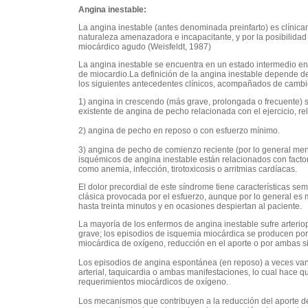
Angina inestable:
La angina inestable (antes denominada preinfarto) es clínic
naturaleza amenazadora e incapacitante, y por la posibilidad
miocárdico agudo (Weisfeldt, 1987)
La angina inestable se encuentra en un estado intermedio entr
de miocardio.La definición de la angina inestable depende d
los siguientes antecedentes clínicos, acompañados de cambio
1) angina in crescendo (más grave, prolongada o frecuente) 
existente de angina de pecho relacionada con el ejercicio, re
2) angina de pecho en reposo o con esfuerzo mínimo.
3) angina de pecho de comienzo reciente (por lo general me
isquémicos de angina inestable están relacionados con fact
como anemia, infección, tirotoxicosis o arritmias cardíacas.
El dolor precordial de este síndrome tiene características sem
clásica provocada por el esfuerzo, aunque por lo general es m
hasta treinta minutos y en ocasiones despiertan al paciente.
La mayoría de los enfermos de angina inestable sufre arteriop
grave; los episodios de isquemia miocárdica se producen p
miocárdica de oxígeno, reducción en el aporte o por ambas s
Los episodios de angina espontánea (en reposo) a veces van
arterial, taquicardia o ambas manifestaciones, lo cual hace 
requerimientos miocárdicos de oxígeno.
Los mecanismos que contribuyen a la reducción del aporte d