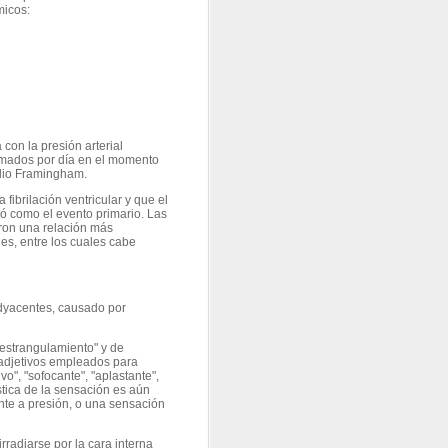
micos:
con la presión arterial
s fumados por día en el momento
dio Framingham.
fibrilación ventricular y que el
ió como el evento primario. Las
aron una relación más
bles, entre los cuales cabe
dyacentes, causado por
estrangulamiento" y de
 adjetivos empleados para
ivo", "sofocante", "aplastante",
stica de la sensación es aún
te a presión, o una sensación
irradiarse por la cara interna