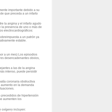
amente importante debido a su
 de que preceda a un infarto
e la angina y el infarto agudo
e la presencia de uno o más de
s electrocardiográficos:
sobreimpuesta a un patrón ya
lativamente estable.
nor a un mes) Los episodios
ores desencadenantes obvios,
ejantes a las de la angina
ás intenso, puede persistir
atía coronaria obstructiva
or aumento en la demanda
ituaciones.
 precedidos de hipertensión
que aumenten los
e oxígeno incluyen: