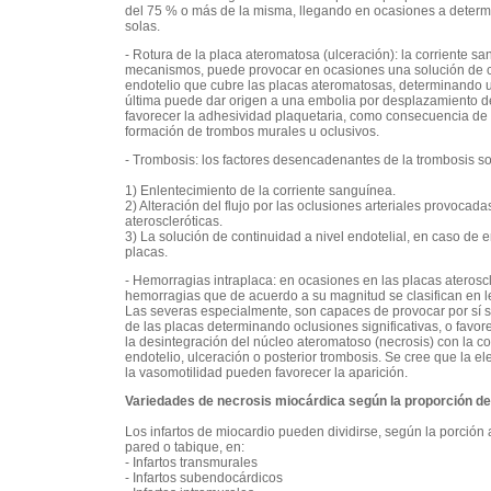
del 75 % o más de la misma, llegando en ocasiones a determin
solas.
- Rotura de la placa ateromatosa (ulceración): la corriente s
mecanismos, puede provocar en ocasiones una solución de co
endotelio que cubre las placas ateromatosas, determinando u
última puede dar origen a una embolia por desplazamiento d
favorecer la adhesividad plaquetaria, como consecuencia de l
formación de trombos murales u oclusivos.
- Trombosis: los factores desencadenantes de la trombosis so
1) Enlentecimiento de la corriente sanguínea.
2) Alteración del flujo por las oclusiones arteriales provocada
ateroscleróticas.
3) La solución de continuidad a nivel endotelial, en caso de e
placas.
- Hemorragias intraplaca: en ocasiones en las placas aterosc
hemorragias que de acuerdo a su magnitud se clasifican en 
Las severas especialmente, son capaces de provocar por sí 
de las placas determinando oclusiones significativas, o favor
la desintegración del núcleo ateromatoso (necrosis) con la co
endotelio, ulceración o posterior trombosis. Se cree que la ele
la vasomotilidad pueden favorecer la aparición.
Variedades de necrosis miocárdica según la proporción de
Los infartos de miocardio pueden dividirse, según la porción 
pared o tabique, en:
- Infartos transmurales
- Infartos subendocárdicos