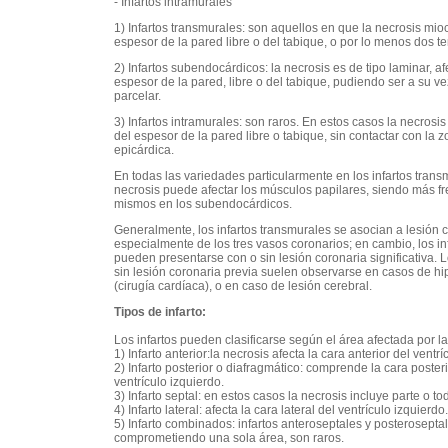
- Infartos intramurales
1) Infartos transmurales: son aquellos en que la necrosis mi
espesor de la pared libre o del tabique, o por lo menos dos t
2) Infartos subendocárdicos: la necrosis es de tipo laminar, af
espesor de la pared, libre o del tabique, pudiendo ser a su ve
parcelar.
3) Infartos intramurales: son raros. En estos casos la necros
del espesor de la pared libre o tabique, sin contactar con la
epicárdica.
En todas las variedades particularmente en los infartos tran
necrosis puede afectar los músculos papilares, siendo más fr
mismos en los subendocárdicos.
Generalmente, los infartos transmurales se asocian a lesión c
especialmente de los tres vasos coronarios; en cambio, los i
pueden presentarse con o sin lesión coronaria significativa. 
sin lesión coronaria previa suelen observarse en casos de h
(cirugía cardíaca), o en caso de lesión cerebral.
Tipos de infarto:
Los infartos pueden clasificarse según el área afectada por la
1) Infarto anterior:la necrosis afecta la cara anterior del ventrí
2) Infarto posterior o diafragmático: comprende la cara poster
ventrículo izquierdo.
3) Infarto septal: en estos casos la necrosis incluye parte o to
4) Infarto lateral: afecta la cara lateral del ventrículo izquierdo.
5) Infarto combinados: infartos anteroseptales y posteroseptal
comprometiendo una sola área, son raros.