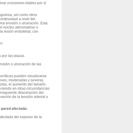
ar oclusiones totales por sí
anguínea, así como otros
ntinuidad a nivel del
na erosión o ulceración. Esta
el núcleo ateromatoso o
a lesión endotelial, con
n:
s por las placas
rosión o ulceración de las
leróticas pueden visualizarse
leves, moderadas y severas.
solas, el aumento del tamaño
eciendo en otras circunstancias
nsiguiente dilaceración del
vación de la tensión arterial o
 pared afectada:
afectada del espesor de la