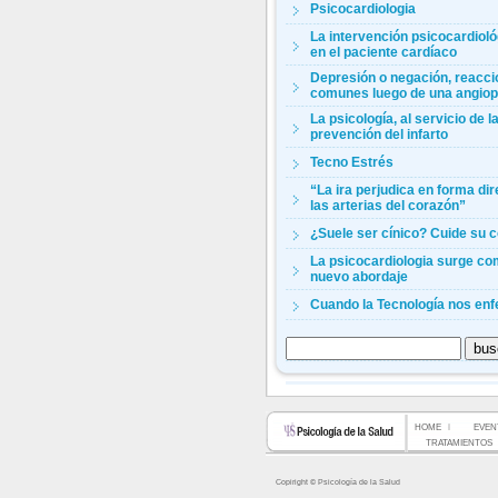
Psicocardiologia
La intervención psicocardioló
en el paciente cardíaco
Depresión o negación, reacc
comunes luego de una angiop
La psicología, al servicio de l
prevención del infarto
Tecno Estrés
“La ira perjudica en forma dir
las arterias del corazón”
¿Suele ser cínico? Cuide su 
La psicocardiologia surge c
nuevo abordaje
Cuando la Tecnología nos en
HOME
EVEN
TRATAMIENTOS
Copiright © Psicología de la Salud