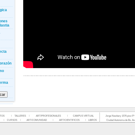
gica
iones
lastia
a
ecta
corazón
omo
ferma
TOS
TALLERES
ART/PROFESIONALES
CAMPUS VIRTUAL
Jorge Newbery 1576 piso 5º
CURSOS
ART/COMUNIDAD
ART/CIENTIFICOS
LIBROS
Ciudad Autonoma de Bs. As