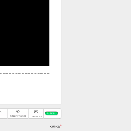
 C
(5411) 4775-2628
.
CONTACTO