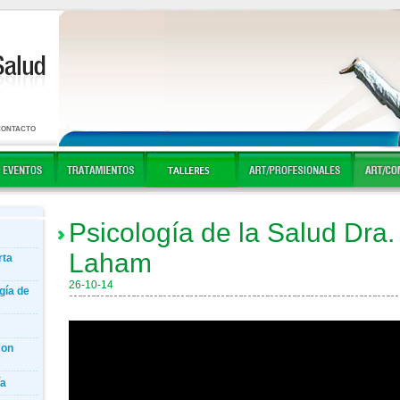
CONTACTO
Psicología de la Salud Dra.
Laham
rta
26-10-14
gía de
con
ía